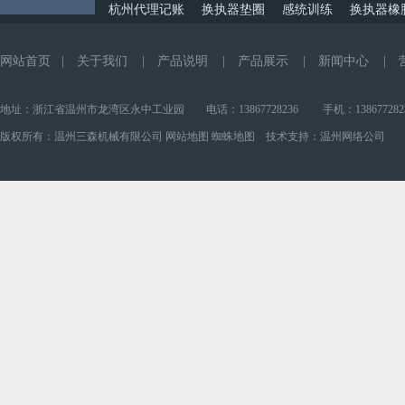
杭州代理记账
换执器垫圈
感统训练
换执器橡
网站首页
|
关于我们
|
产品说明
|
产品展示
|
新闻中心
|
地址：浙江省温州市龙湾区永中工业园 电话：13867728236 手机：138677282
版权所有：温州三森机械有限公司
网站地图
蜘蛛地图
技术支持：
温州网络公司
I