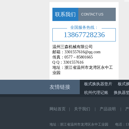
联系我们
CONTACT US
全国服务热线：
13867728236
温州三森机械有限公司
邮箱：3301557616@qq.com
传真：0577－85801665
Q Q：3301557616
地址：浙江省温州市龙湾区永中工
业园
板式换执器垫片
板式
友情链接
杭州代理记账
换执器
网站首页
|
关于我们
|
产品说明
|
地址：浙江省温州市龙湾区永中工业园 电话：1386772