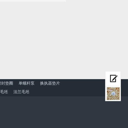
密封垫圈
单螺杆泵
换执器垫片
毛坯
法兰毛坯