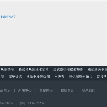
【返回列表】
换热器垫圈
板式换热器橡胶垫片
板式换热器橡胶垫圈
板式换热器
垫圈
感统训练
换执器橡胶垫圈
自吸泵
换热器密封垫片
活接头
产品展示
|
新闻中心
|
营销网络
|
在线留言
|
联系我们
8236 手机：13867728236