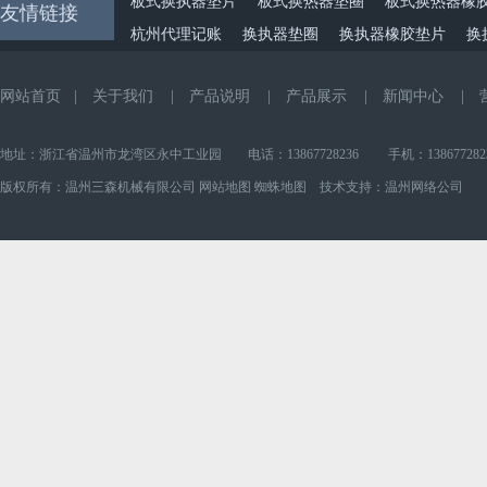
板式换执器垫片
板式换热器垫圈
板式换热器橡
友情链接
杭州代理记账
换执器垫圈
换执器橡胶垫片
换
网站首页
|
关于我们
|
产品说明
|
产品展示
|
新闻中心
|
地址：浙江省温州市龙湾区永中工业园 电话：13867728236 手机：138677282
版权所有：温州三森机械有限公司
网站地图
蜘蛛地图
技术支持：
温州网络公司
I